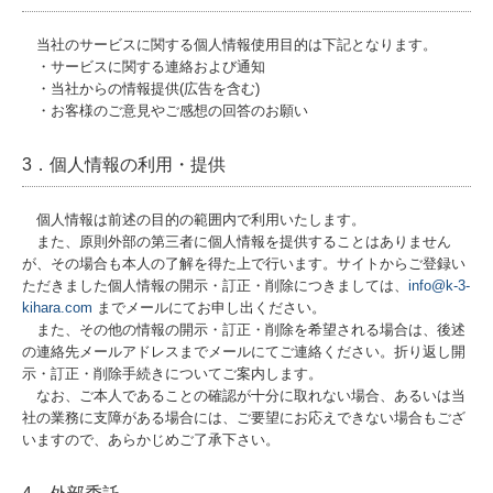
よくあるご質問
当社のサービスに関する個人情報使用目的は下記となります。
・サービスに関する連絡および通知
施工事例
・当社からの情報提供(広告を含む)
・お客様のご意見やご感想の回答のお願い
専用お問合せ・注文フォーム
3．個人情報の利用・提供
住まいの健康診断
ご依頼の流れ
個人情報は前述の目的の範囲内で利用いたします。
また、原則外部の第三者に個人情報を提供することはありません
が、その場合も本人の了解を得た上で行います。サイトからご登録い
よくあるご質問
ただきました個人情報の開示・訂正・削除につきましては、
info@k-3-
kihara.com
までメールにてお申し出ください。
会社案内
また、その他の情報の開示・訂正・削除を希望される場合は、後述
の連絡先メールアドレスまでメールにてご連絡ください。折り返し開
お問合せ
示・訂正・削除手続きについてご案内します。
なお、ご本人であることの確認が十分に取れない場合、あるいは当
個人情報保護について
社の業務に支障がある場合には、ご要望にお応えできない場合もござ
いますので、あらかじめご了承下さい。